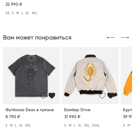
32 990 ₽
XS
S
M
L
XL
XXL
Вам может понравиться
Футболка Ёжик в тумане
Бомбер Drive
Куртк
8 790 ₽
31 990 ₽
39 99
S
M
L
XL
XXL
S
M
L
XL
XXL
XXXL
S
M
L