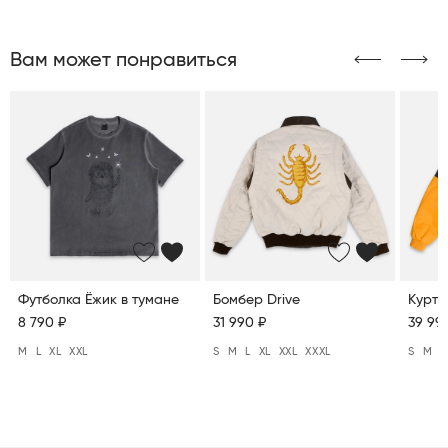
Вам может понравиться
Футболка Ёжик в тумане
Бомбер Drive
Куртк
8 790 ₽
31 990 ₽
39 99
M
L
XL
XXL
S
M
L
XL
XXL
XXXL
S
M
L