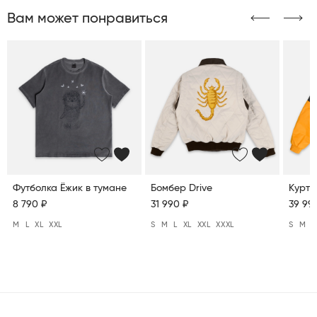
Вам может понравиться
Футболка Ёжик в тумане
Бомбер Drive
Куртк
8 790 ₽
31 990 ₽
39 99
M
L
XL
XXL
S
M
L
XL
XXL
XXXL
S
M
L