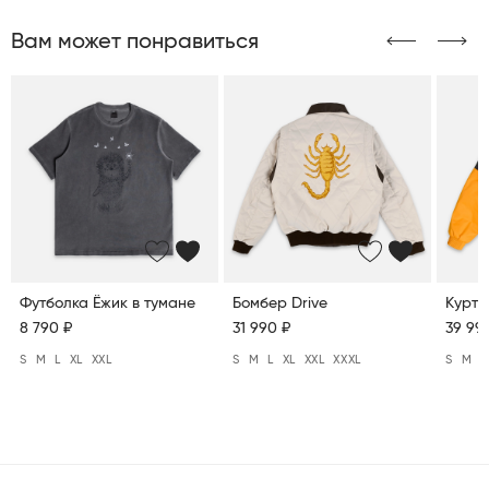
Вам может понравиться
Футболка Ёжик в тумане
Бомбер Drive
Куртк
8 790 ₽
31 990 ₽
39 99
S
M
L
XL
XXL
S
M
L
XL
XXL
XXXL
S
M
L