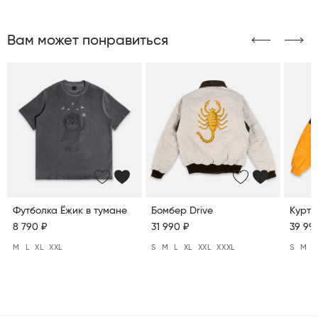
Вам может понравиться
Футболка Ёжик в тумане
Бомбер Drive
Куртк
8 790 ₽
31 990 ₽
39 99
M
L
XL
XXL
S
M
L
XL
XXL
XXXL
S
M
L