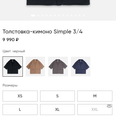
Толстовка-кимоно Simple 3/4
9 990 ₽
Цвет: черный
Размеры
XS
S
M
L
XL
XXL