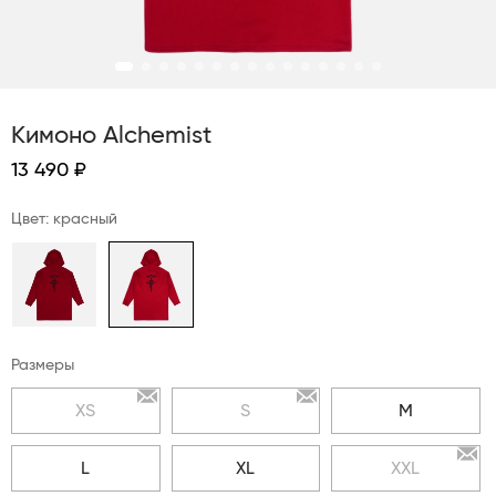
Кимоно Alchemist
13 490 ₽
Цвет: красный
Размеры
XS
S
M
L
XL
XXL