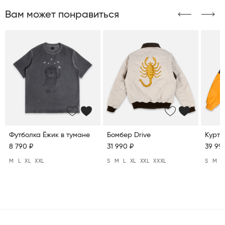
Вам может понравиться
Футболка Ёжик в тумане
Бомбер Drive
Куртк
8 790 ₽
31 990 ₽
39 99
M
L
XL
XXL
S
M
L
XL
XXL
XXXL
S
M
L