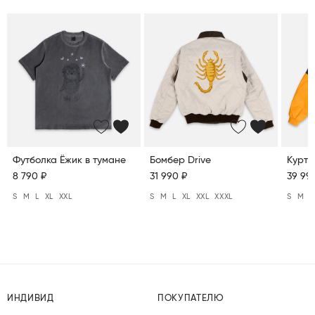
Футболка Ёжик в тумане
Бомбер Drive
Куртк
8 790 ₽
31 990 ₽
39 99
S
M
L
XL
XXL
S
M
L
XL
XXL
XXXL
S
M
L
ИНДИВИД
ПОКУПАТЕЛЮ