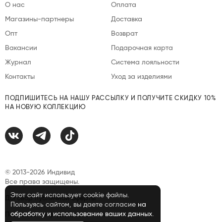
О нас
Оплата
Магазины-партнеры
Доставка
Опт
Возврат
Вакансии
Подарочная карта
Журнал
Система лояльности
Контакты
Уход за изделиями
ПОДПИШИТЕСЬ НА НАШУ РАССЫЛКУ И ПОЛУЧИТЕ СКИДКУ 10%
НА НОВУЮ КОЛЛЕКЦИЮ
© 2013-2026 Индивид
Все права защищены.
Этот сайт использует cookie файлы.
Договор публичной оферты
Пользуясь сайтом, вы даете согласие
на
обработку и использование ваших данных
.
Политика конфиденциальности