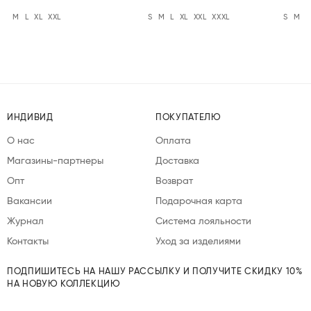
M
L
XL
XXL
S
M
L
XL
XXL
XXXL
S
M
L
ИНДИВИД
ПОКУПАТЕЛЮ
О нас
Оплата
Магазины-партнеры
Доставка
Опт
Возврат
Вакансии
Подарочная карта
Журнал
Система лояльности
Контакты
Уход за изделиями
ПОДПИШИТЕСЬ НА НАШУ РАССЫЛКУ И ПОЛУЧИТЕ СКИДКУ 10%
НА НОВУЮ КОЛЛЕКЦИЮ