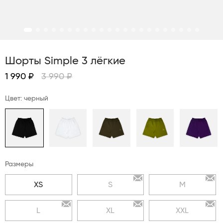
Шорты Simple 3 лёгкие
1 990 ₽
3 990 ₽
Цвет: черный
Размеры
XS
S
M
L
XL
XXL