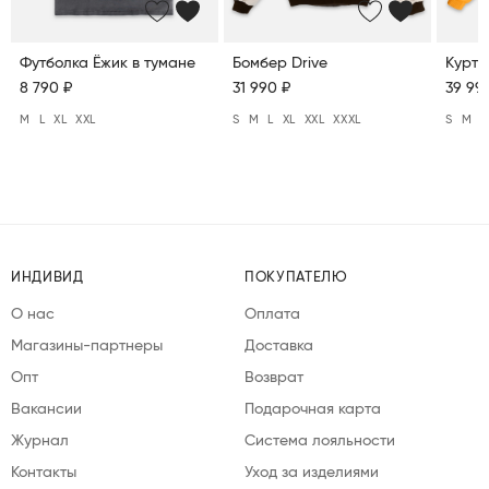
Футболка Ёжик в тумане
Бомбер Drive
Куртк
8 790 ₽
31 990 ₽
39 99
M
L
XL
XXL
S
M
L
XL
XXL
XXXL
S
M
L
ИНДИВИД
ПОКУПАТЕЛЮ
О нас
Оплата
Магазины-партнеры
Доставка
Опт
Возврат
Вакансии
Подарочная карта
Журнал
Система лояльности
Контакты
Уход за изделиями