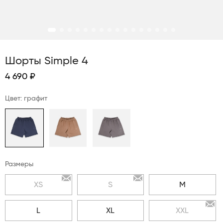
Шорты Simple 4
4 690 ₽
Цвет: графит
Размеры
XS
S
M
L
XL
XXL