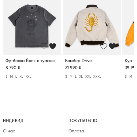
Футболка Ёжик в тумане
Бомбер Drive
Куртк
8 790 ₽
31 990 ₽
39 99
S
M
L
XL
XXL
S
M
L
XL
XXL
XXXL
S
M
L
ИНДИВИД
ПОКУПАТЕЛЮ
О нас
Оплата