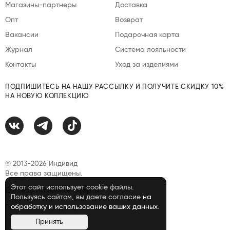
Магазины-партнеры
Доставка
Опт
Возврат
Вакансии
Подарочная карта
Журнал
Система лояльности
Контакты
Уход за изделиями
ПОДПИШИТЕСЬ НА НАШУ РАССЫЛКУ И ПОЛУЧИТЕ СКИДКУ 10%
НА НОВУЮ КОЛЛЕКЦИЮ
© 2013-2026 Индивид
Все права защищены.
Этот сайт использует cookie файлы.
Договор публичной оферты
Пользуясь сайтом, вы даете согласие
на
обработку и использование ваших данных
.
Политика конфиденциальности
Принять