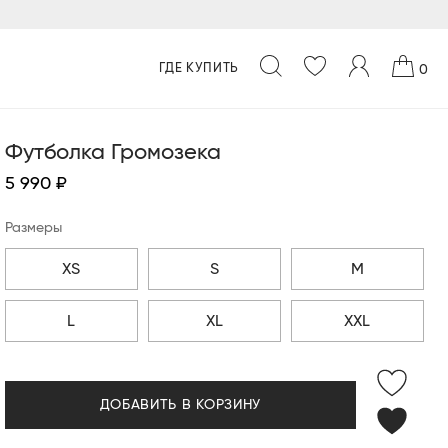
ГДЕ КУПИТЬ
0
Футболка Громозека
5 990 ₽
Размеры
XS
S
M
L
XL
XXL
ДОБАВИТЬ В КОРЗИНУ