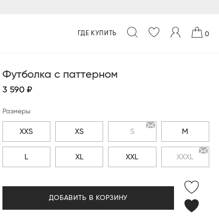
ГДЕ КУПИТЬ
0
Футболка c паттерном
3 590 ₽
Размеры
XXS
XS
S
M
L
XL
XXL
XXXL
ДОБАВИТЬ В КОРЗИНУ