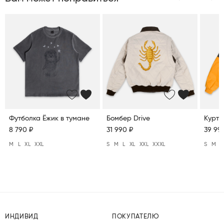
Футболка Ёжик в тумане
Бомбер Drive
Куртк
8 790 ₽
31 990 ₽
39 99
M
L
XL
XXL
S
M
L
XL
XXL
XXXL
S
M
L
ИНДИВИД
ПОКУПАТЕЛЮ