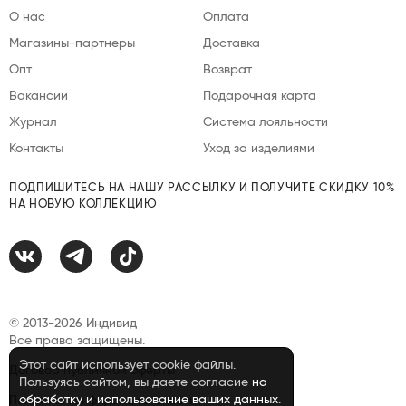
О нас
Оплата
Магазины-партнеры
Доставка
Опт
Возврат
Вакансии
Подарочная карта
Журнал
Система лояльности
Контакты
Уход за изделиями
ПОДПИШИТЕСЬ НА НАШУ РАССЫЛКУ И ПОЛУЧИТЕ СКИДКУ 10%
НА НОВУЮ КОЛЛЕКЦИЮ
© 2013-2026 Индивид
Все права защищены.
Этот сайт использует cookie файлы.
Договор публичной оферты
Пользуясь сайтом, вы даете согласие
на
обработку и использование ваших данных
.
Политика конфиденциальности