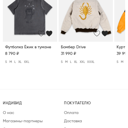
Футболка Ёжик в тумане
Бомбер Drive
Куртк
8 790 ₽
31 990 ₽
39 99
S
M
L
XL
XXL
S
M
L
XL
XXL
XXXL
S
M
L
ИНДИВИД
ПОКУПАТЕЛЮ
О нас
Оплата
Магазины-партнеры
Доставка