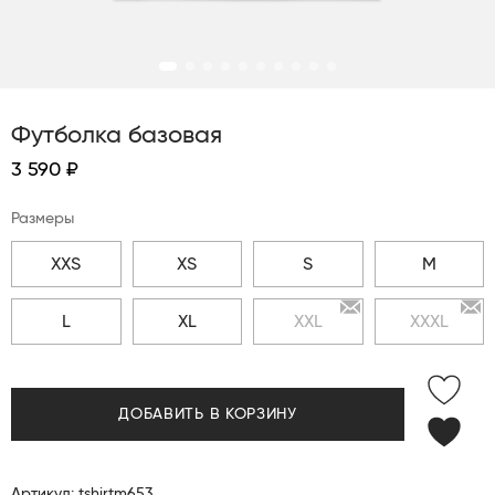
Футболка базовая
3 590 ₽
Размеры
XXS
XS
S
M
L
XL
XXL
XXXL
ДОБАВИТЬ В КОРЗИНУ
Артикул: tshirtm653