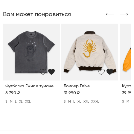
Вам может понравиться
Футболка Ёжик в тумане
Бомбер Drive
Куртк
8 790 ₽
31 990 ₽
39 99
S
M
L
XL
XXL
S
M
L
XL
XXL
XXXL
S
M
L