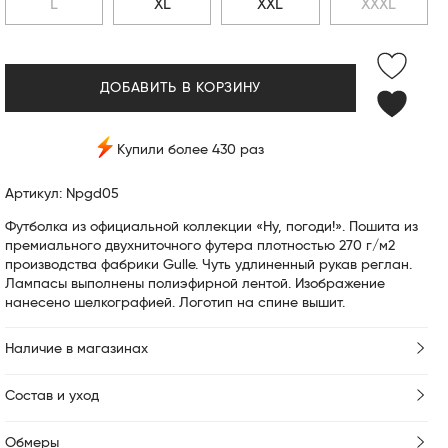
L
XL
XXL
XXXL
ДОБАВИТЬ В КОРЗИНУ
Купили более 430 раз
Артикул: Npgd05
Футболка из официальной коллекции «Ну, погоди!». Пошита из
премиального двухниточного футера плотностью 270 г/м2
производства фабрики Gulle. Чуть удлиненный рукав реглан.
Лампасы выполнены полиэфирной лентой. Изображение
нанесено шелкографией. Логотип на спине вышит.
Наличие в магазинах
Состав и уход
Обмеры