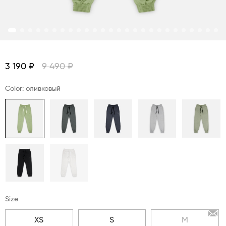
3 190 ₽
9 490 ₽
Color: оливковый
Size
XS
S
M