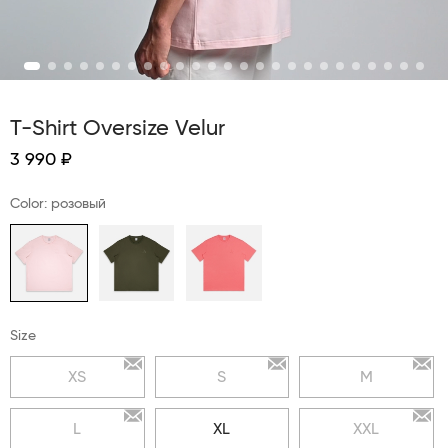
T-Shirt Oversize Velur
3 990 ₽
Color: розовый
Size
XS
S
M
L
XL
XXL