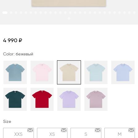
4 990 ₽
Color: бежевый
Size
XXS
XS
S
M