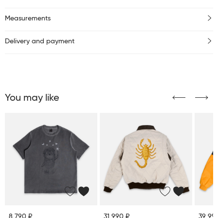
Measurements
Delivery and payment
You may like
8 790 ₽
31 990 ₽
39 99