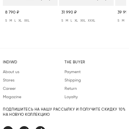
8 790 ₽
31 990 ₽
39 99
S
M
L
XL
XXL
S
M
L
XL
XXL
XXXL
S
M
L
INDIWD
THE BUYER
About us
Payment
Stores
Shipping
Career
Return
Magazine
Loyalty
ПОДПИШИТЕСЬ НА НАШУ РАССЫЛКУ И ПОЛУЧИТЕ СКИДКУ 10%
НА НОВУЮ КОЛЛЕКЦИЮ