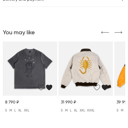
You may like
8 790 ₽
31 990 ₽
39 99
S
M
L
XL
XXL
S
M
L
XL
XXL
XXXL
S
M
L