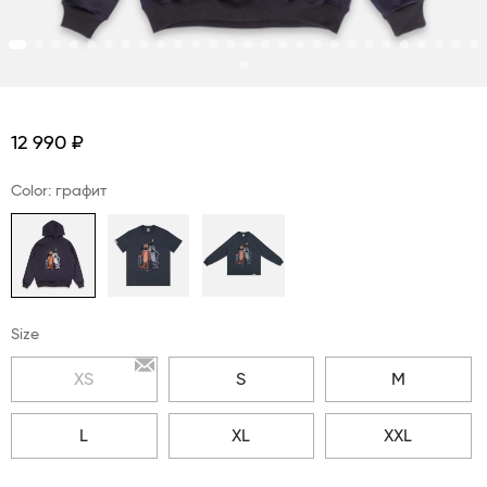
12 990 ₽
Color: графит
Size
XS
S
M
L
XL
XXL