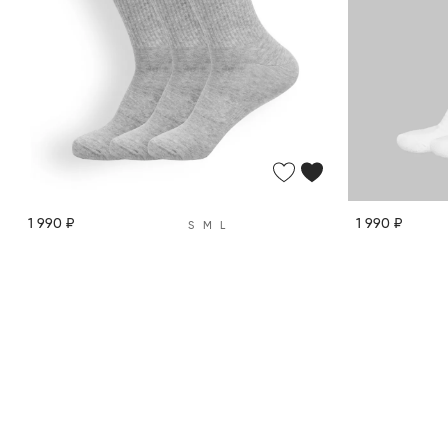
1 990 ₽
1 990 ₽
S
M
L