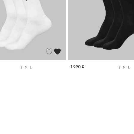
1 990 ₽
S
M
L
S
M
L