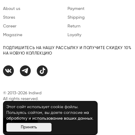
About us
Payment
Stores
Shipping
Career
Return
Magazine
Loyalty
ПОДПИШИТЕСЬ НА НАШУ РАССЫЛКУ И ПОЛУЧИТЕ СКИДКУ 10%
НА НОВУЮ КОЛЛЕКЦИЮ
© 2013-2026 Indiwd
All rights reserved.
Этот сайт использует cookie файлы.
The contract of a public offer
Пользуясь сайтом, вы даете согласие
на
обработку и использование ваших данных
.
Privacy policy
Filters
Принять