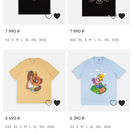
7 990 ₽
7 990 ₽
XS
S
M
L
XL
XXL
XXXL
XXS
XS
S
M
L
XL
XXL
XXXL
6 490 ₽
6 390 ₽
XXS
XS
S
M
L
XL
XXL
XXXL
XS
S
M
L
XL
XXL
XXXL