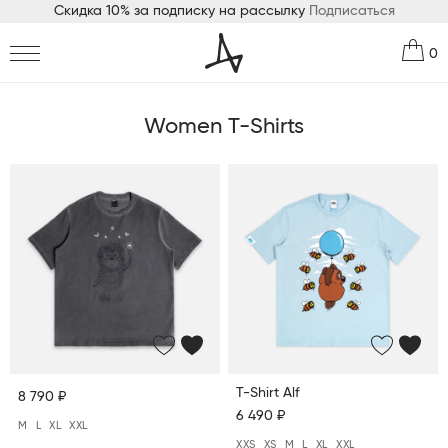
Скидка 10% за подписку на рассылку
Подписаться
0
Women T-Shirts
T-Shirt Alf
8 790 ₽
6 490 ₽
M
L
XL
XXL
XXS
XS
M
L
XL
XXL