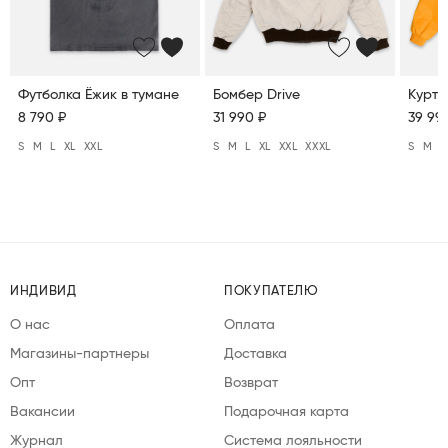
Футболка Ёжик в тумане
Бомбер Drive
Куртк
8 790 ₽
31 990 ₽
39 99
S
M
L
XL
XXL
S
M
L
XL
XXL
XXXL
S
M
L
ИНДИВИД
ПОКУПАТЕЛЮ
О нас
Оплата
Магазины-партнеры
Доставка
Опт
Возврат
Вакансии
Подарочная карта
Журнал
Система лояльности