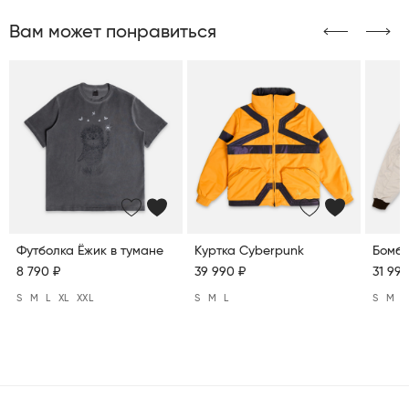
Вам может понравиться
Футболка Ёжик в тумане
Куртка Cyberpunk
Бомбе
8 790 ₽
39 990 ₽
31 990
S
M
L
XL
XXL
S
M
L
S
M
L