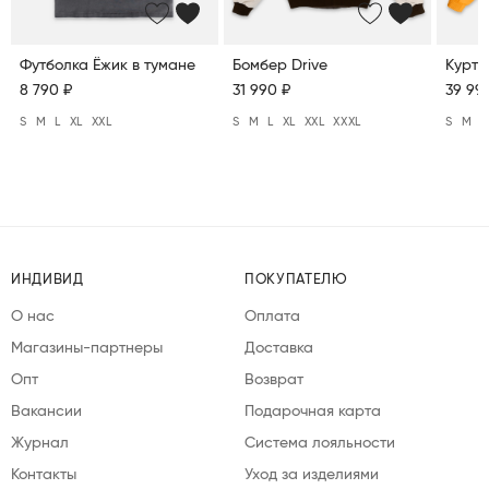
Футболка Ёжик в тумане
Бомбер Drive
Куртк
8 790 ₽
31 990 ₽
39 99
S
M
L
XL
XXL
S
M
L
XL
XXL
XXXL
S
M
L
ИНДИВИД
ПОКУПАТЕЛЮ
О нас
Оплата
Магазины-партнеры
Доставка
Опт
Возврат
Вакансии
Подарочная карта
Журнал
Система лояльности
Контакты
Уход за изделиями