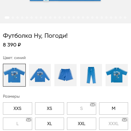
Футболка Ну, Погоди!
8 390 ₽
Цвет: синий
Размеры
XXS
XS
S
M
L
XL
XXL
XXXL