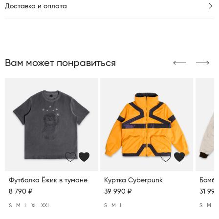
Доставка и оплата
Вам может понравиться
Футболка Ёжик в тумане
Куртка Cyberpunk
Бомбе
8 790 ₽
39 990 ₽
31 990
S
M
L
XL
XXL
S
M
L
S
M
L