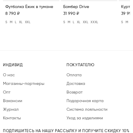
Футболка Ёжик в тумане
Бомбер Drive
Куртк
8 790 ₽
31 990 ₽
39 99
S
M
L
XL
XXL
S
M
L
XL
XXL
XXXL
S
M
L
ИНДИВИД
ПОКУПАТЕЛЮ
О нас
Оплата
Магазины-партнеры
Доставка
Опт
Возврат
Вакансии
Подарочная карта
Журнал
Система лояльности
Контакты
Уход за изделиями
ПОДПИШИТЕСЬ НА НАШУ РАССЫЛКУ И ПОЛУЧИТЕ СКИДКУ 10%