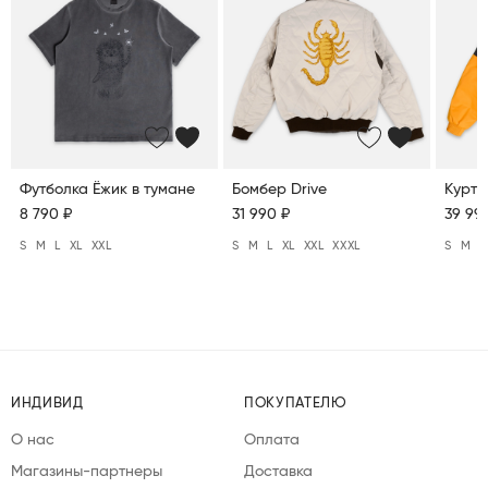
Футболка Ёжик в тумане
Бомбер Drive
Куртк
8 790 ₽
31 990 ₽
39 99
S
M
L
XL
XXL
S
M
L
XL
XXL
XXXL
S
M
L
ИНДИВИД
ПОКУПАТЕЛЮ
О нас
Оплата
Магазины-партнеры
Доставка