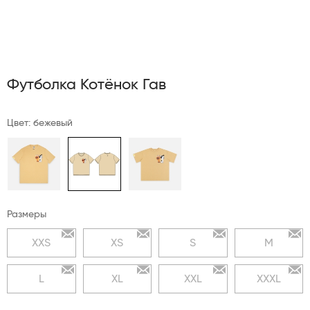
Футболка Котёнок Гав
Цвет: бежевый
Размеры
XXS
XS
S
M
L
XL
XXL
XXXL