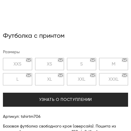
Футболка с принтом
Размеры
XXS
XS
S
M
L
XL
XXL
XXXL
УЗНАТЬ О ПОСТУПЛЕНИИ
Артикул: tshirtm706
Базовая футболка свободного кроя (оверсайз). Пошита из