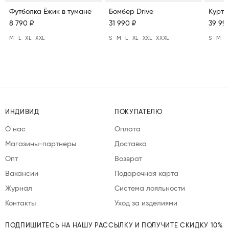
Футболка Ёжик в тумане
Бомбер Drive
Куртк
8 790 ₽
31 990 ₽
39 99
M
L
XL
XXL
S
M
L
XL
XXL
XXXL
S
M
L
ИНДИВИД
ПОКУПАТЕЛЮ
О нас
Оплата
Магазины-партнеры
Доставка
Опт
Возврат
Вакансии
Подарочная карта
Журнал
Система лояльности
Контакты
Уход за изделиями
ПОДПИШИТЕСЬ НА НАШУ РАССЫЛКУ И ПОЛУЧИТЕ СКИДКУ 10%