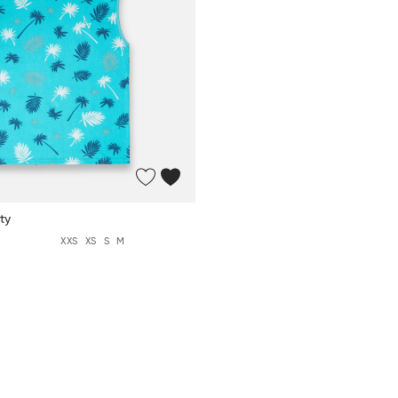
ty
XXS
XS
S
M