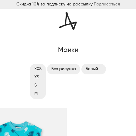
Скидка 10% за подписку на рассылку
Подписаться
Майки
XXS
Без рисунка
Белый
XS
С рисунком
Голубой
S
M