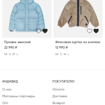
Пуховик женский
Флисовая куртка на кнопках
22 990 ₽
12 990 ₽
XS
S
M
L
XS
S
M
L
ИНДИВИД
ПОКУПАТЕЛЮ
О нас
Оплата
Магазины-партнеры
Доставка
Опт
Возврат