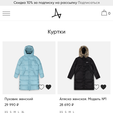
Скидка 10% за подписку на рассылку
Подписаться
0
Куртки
Пуховик женский
Аляска женская. Модель №1
29 990 ₽
28 690 ₽
XS
S
M
L
XL
XS
S
M
L