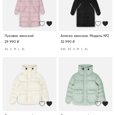
Пуховик женский
Аляска женская. Модель №2
29 990 ₽
32 990 ₽
XS
S
M
L
XL
XXS
XS
S
M
L
XL