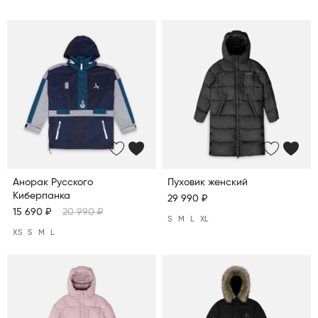
Анорак Русского
Пуховик женский
Киберпанка
29 990 ₽
15 690 ₽
20 990 ₽
S
M
L
XL
XS
S
M
L