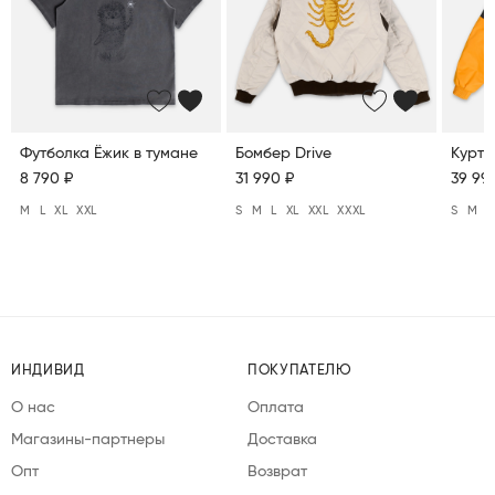
Футболка Ёжик в тумане
Бомбер Drive
Куртк
8 790 ₽
31 990 ₽
39 99
M
L
XL
XXL
S
M
L
XL
XXL
XXXL
S
M
L
ИНДИВИД
ПОКУПАТЕЛЮ
О нас
Оплата
Магазины-партнеры
Доставка
Опт
Возврат