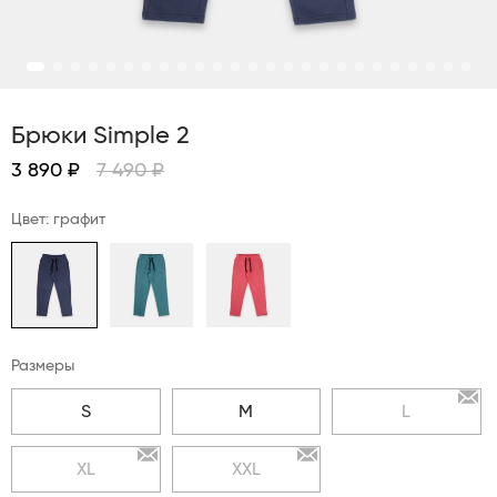
Брюки Simple 2
3 890 ₽
7 490 ₽
Цвет: графит
Размеры
S
M
L
XL
XXL