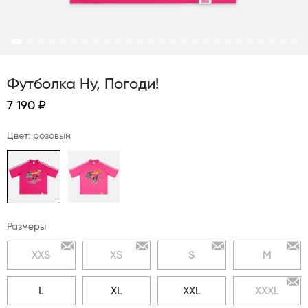
Футболка Ну, Погоди!
7 190 ₽
Цвет: розовый
Размеры
XXS
XS
S
M
L
XL
XXL
XXXL