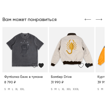
Вам может понравиться
Футболка Ёжик в тумане
Бомбер Drive
Куртк
8 790 ₽
31 990 ₽
39 99
S
M
L
XL
XXL
S
M
L
XL
XXL
XXXL
S
M
L