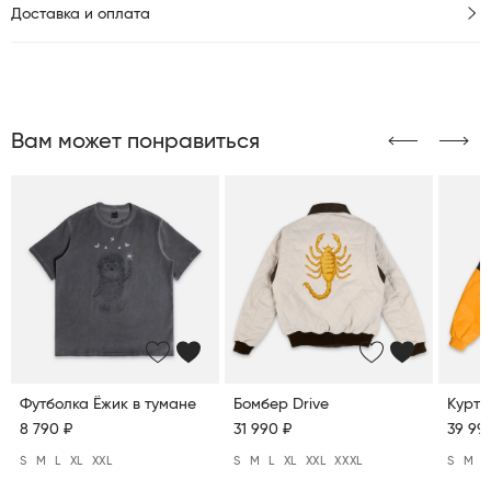
Доставка и оплата
Вам может понравиться
Футболка Ёжик в тумане
Бомбер Drive
Куртк
8 790 ₽
31 990 ₽
39 99
S
M
L
XL
XXL
S
M
L
XL
XXL
XXXL
S
M
L