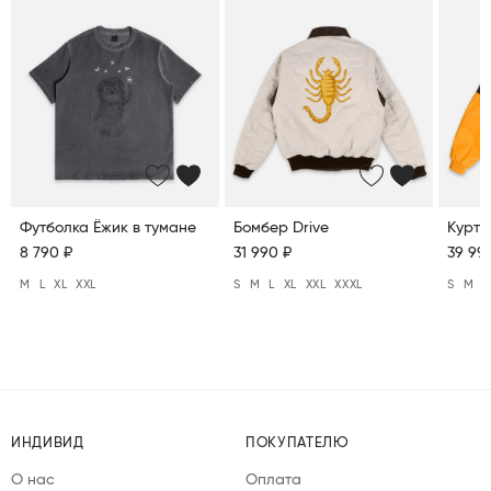
Футболка Ёжик в тумане
Бомбер Drive
Куртк
8 790 ₽
31 990 ₽
39 99
M
L
XL
XXL
S
M
L
XL
XXL
XXXL
S
M
L
ИНДИВИД
ПОКУПАТЕЛЮ
О нас
Оплата