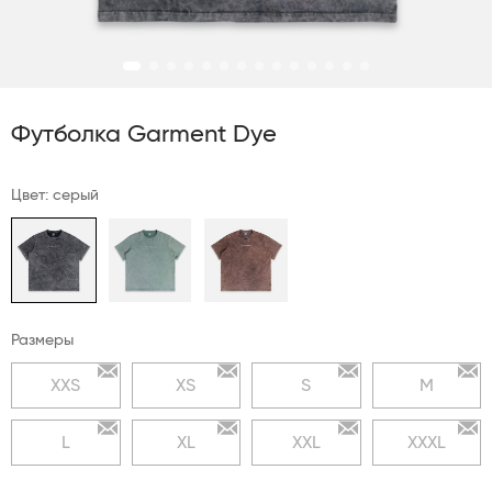
Футболка Garment Dye
Цвет: серый
Размеры
XXS
XS
S
M
L
XL
XXL
XXXL