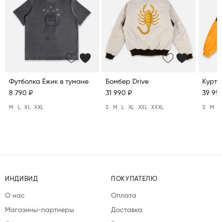
Футболка Ёжик в тумане
Бомбер Drive
Куртк
8 790 ₽
31 990 ₽
39 99
M
L
XL
XXL
S
M
L
XL
XXL
XXXL
S
M
L
ИНДИВИД
ПОКУПАТЕЛЮ
О нас
Оплата
Магазины-партнеры
Доставка