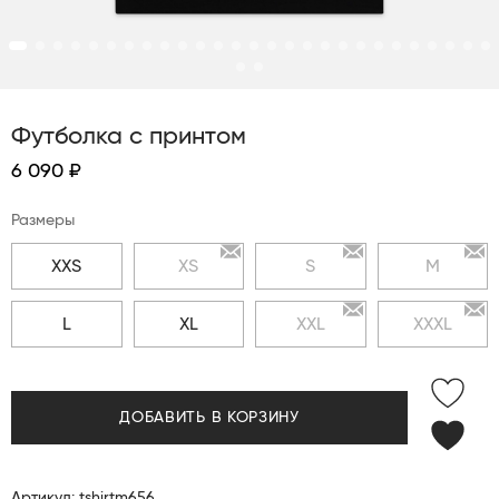
Футболка с принтом
6 090 ₽
Размеры
XXS
XS
S
M
L
XL
XXL
XXXL
ДОБАВИТЬ В КОРЗИНУ
Артикул: tshirtm656